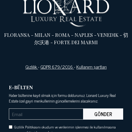
FLORANSA
-
MILAN
-
ROMA
-
NAPLES
-
VENEDIK
-
切
尔沃港
-
FORTE DEI MARMI
Gizlilik
-
GDPR 679/2016
-
Kullanım şartları
E-BÜLTEN
Haber bültenine kayıt olmak için formu doldurunuz. Lionard Luxury Real
Estate özel gayri menkullerinin güncellemelerini alacaksınız.
GÖNDER
Gizlilik Politikasını okudum ve verilerimin işlenmesi ile kullanılmasına