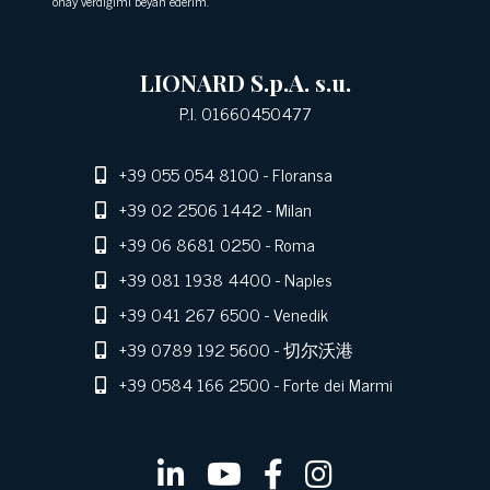
onay verdiğimi beyan ederim.
LIONARD S.p.A. s.u.
P.I. 01660450477
+39 055 054 8100
- Floransa
+39 02 2506 1442
- Milan
+39 06 8681 0250
- Roma
+39 081 1938 4400
- Naples
+39 041 267 6500
- Venedik
+39 0789 192 5600
- 切尔沃港
+39 0584 166 2500
- Forte dei Marmi