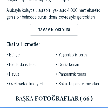
Arabayla kolayca ulaşılabilir, yaklaşık 4.000 metrekarelik
geniş bir bahçede sürüş, deniz çevresiyle gerçekten
yakın temas içinde olabileceğiniz çok huzurlu bir yer.
TAMAMINI OKUYUN!
Bu iki katlı tesis toplam 160 m2 genişliğindedir ve
aydınlık ve ferah bir oturma odası, mutfak, yemek odası
Ekstra Hizmetler
ve banyolu dört yatak odasından oluşmaktadır.
Bahçe
Yaşanılabilir teras
Anacapri'nin denizinde satılık
bu
prestijli mülk,
Pieds dans l'eau
Deniz kenarı
muhteşem bir panoramik yüzme havuzu, tüm araziyi
bereketli bir şekilde çerçeveleyen, iyi dikilmiş 4.000
Havuz
Panoramik teras
metrekarelik bir bahçe, hoş manzaralar, Campania
Özel park etme yeri
Sokakta park etme alanı
adalarına bakan geniş teraslar ve kalın bir çam ormanı ile
tamamlandı. kristal-mavi denize doğru iner.
BAŞKA
FOTOĞRAFLAR
( 66 )