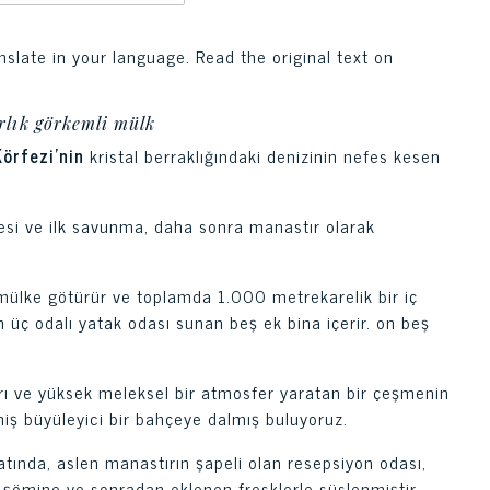
nslate in your language. Read the original text on
rlık görkemli mülk
örfezi'nin
kristal berraklığındaki denizinin nefes kesen
ulesi ve ilk savunma, daha sonra manastır olarak
 mülke götürür ve toplamda 1.000 metrekarelik bir iç
on üç odalı yatak odası sunan beş ek bina içerir. on beş
arı ve yüksek meleksel bir atmosfer yaratan bir çeşmenin
miş büyüleyici bir bahçeye dalmış buluyoruz.
 katında, aslen manastırın şapeli olan resepsiyon odası,
bir şömine ve sonradan eklenen fresklerle süslenmiştir.