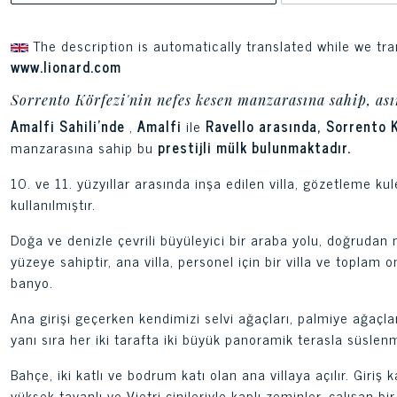
The description is automatically translated while we tra
www.lionard.com
Sorrento Körfezi'nin nefes kesen manzarasına sahip, ası
Amalfi Sahili'nde
,
Amalfi
ile
Ravello
arasında, Sorrento K
manzarasına sahip bu
prestijli mülk bulunmaktadır.
10. ve 11. yüzyıllar arasında inşa edilen villa, gözetleme k
kullanılmıştır.
Doğa ve denizle çevrili büyüleyici bir araba yolu, doğrudan
yüzeye sahiptir, ana villa, personel için bir villa ve toplam 
banyo.
Ana girişi geçerken kendimizi selvi ağaçları, palmiye ağaçl
yanı sıra her iki tarafta iki büyük panoramik terasla süslen
Bahçe, iki katlı ve bodrum katı olan ana villaya açılır. Giriş
yüksek tavanlı ve Vietri çinileriyle kaplı zeminler, çalışan 