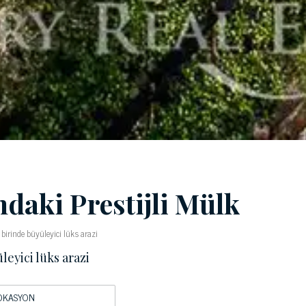
ndaki Prestijli Mülk
birinde büyüleyici lüks arazi
leyici lüks arazi
OKASYON