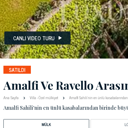
CANLI VIDEO TURU
SATILDI
Amalfi Ve Ravello Arası
Ana Sayfa
Villa
-
Özel mülkiyet
Amalfi Sahili'nin en ünlü kasabalarından 
Amalfi Sahili'nin en ünlü kasabalarından birinde büyü
MÜLK
L