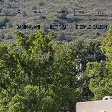
GIRIŞ
FAVORI
TUR
€
KET
BASIN ALANI
İLETIŞIM
BIZIMLE ÇALIŞIN