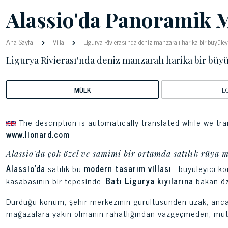
Alassio'da Panoramik M
Ana Sayfa
Villa
Ligurya Rivierası'nda deniz manzaralı harika bir büyüley
Ligurya Rivierası'nda deniz manzaralı harika bir büyü
MÜLK
L
The description is automatically translated while we tra
www.lionard.com
Alassio'da çok özel ve samimi bir ortamda satılık rüya 
Alassio'da
satılık bu
modern tasarım villası
, büyüleyici k
kasabasının bir tepesinde,
Batı Ligurya kıyılarına
bakan öz
Durduğu konum, şehir merkezinin gürültüsünden uzak, ancak
mağazalara yakın olmanın rahatlığından vazgeçmeden, mutl