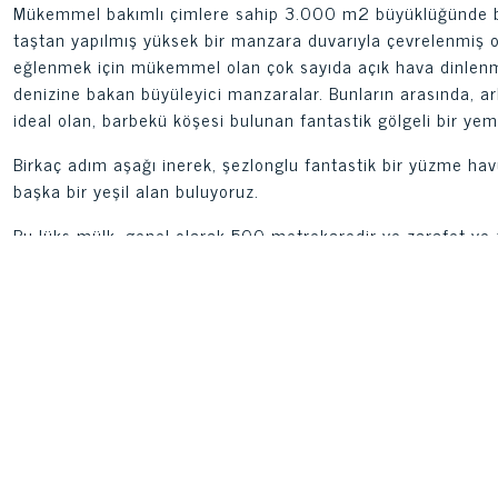
Mükemmel bakımlı çimlere sahip 3.000 m2 büyüklüğünde büy
taştan yapılmış yüksek bir manzara duvarıyla çevrelenmiş o
eğlenmek için mükemmel olan çok sayıda açık hava dinlenme a
denizine bakan büyüleyici manzaralar. Bunların arasında, ark
ideal olan, barbekü köşesi bulunan fantastik gölgeli bir yeme
Birkaç adım aşağı inerek, şezlonglu fantastik bir yüzme h
başka bir yeşil alan buluyoruz.
Bu lüks mülk, genel olarak 500 metrekaredir ve zarafet ve z
tasarıma sahip seçkin bir ana ev ve konukları maksimum d
bir ek binadan oluşmaktadır. gizlilik.
Temel ve kare çizgilerle karakterize edilen ana evin, geom
bir oyununa sahip çarpıcı bir cephesi var: karakteristik taş
büyük pencerelerle değişiyor. son derece çağdaş ve büyüley
Bu prestijli villanın içinde, benzersiz mobilya parçalarından
zarafet ve modernliğin birleşimini daha da vurgulayan bir
aydınlatılmış odalar bulunmaktadır. Üst katta gelişen öneml