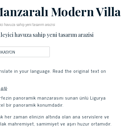
anzaralı Modern Villa
ici havuza sahip yeni tasarım arazisi
leyici havuza sahip yeni tasarım arazisi
OKASYON
nslate in your language. Read the original text on
mülk
örfezin panoramik manzarasını sunan ünlü Ligurya
el bir panoramik konumdadır.
 her zaman elinizin altında olan ana servislere ve
ak mahremiyet, samimiyet ve aşırı huzur ortamıdır.