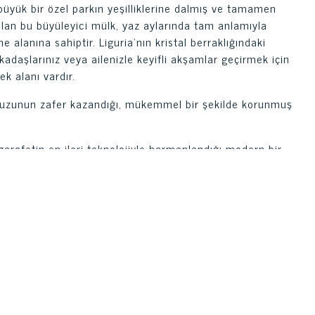
ük bir özel parkın yeşilliklerine dalmış ve tamamen
lan bu büyüleyici mülk, yaz aylarında tam anlamıyla
lanına sahiptir. Liguria'nın kristal berraklığındaki
adaşlarınız veya ailenizle keyifli akşamlar geçirmek için
k alanı vardır.
avuzunun zafer kazandığı, mükemmel bir şekilde korunmuş
arafetin en ileri teknolojiyle harmanlandığı modern bir
üzeyde ağırlamak için yüzme havuzuna bakan bağımsız, ayrı
etrik şekillerin ve gerçekten muhteşem malzemelerin ustaca
tan yapılmış tüm duvarlar, denizin sonsuz mavisine açılan
ici bir tasarım.
 ve çok değerli nesnelerden yapılmış mobilyaların, zarif
 tasarım öğesi haline geldiği büyük ve mükemmel
i uyku alanı sekiz yatak odası, bodrum katı da bahçeye