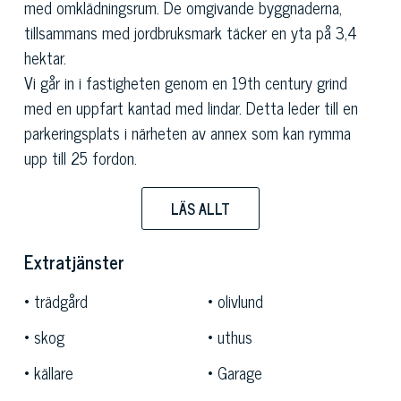
med omklädningsrum. De omgivande byggnaderna,
tillsammans med jordbruksmark täcker en yta på 3,4
hektar.
Vi går in i fastigheten genom en 19th century grind
med en uppfart kantad med lindar. Detta leder till en
parkeringsplats i närheten av annex som kan rymma
upp till 25 fordon.
Vid sidan av detta lyxvilla en park, omgiven av pinjeträd,
Libanons cedrar, magnolior, där vi hittar även citronträd
LÄS ALLT
som planterats i terrakotta vaser och en karakteristisk
lusthus, perfekt för sommarmiddagar. På baksidan av
Extratjänster
denna bostad finner vi en grill och en vedeldad ugn som
trädgård
olivlund
ytterligare funktioner.
Den fantastiska pool, som ligger på framsidan av detta
skog
uthus
toskanska villa till salu, skapar en verkligt förtrollande
källare
Garage
utrymme. På baksidan av bostaden finns också tre