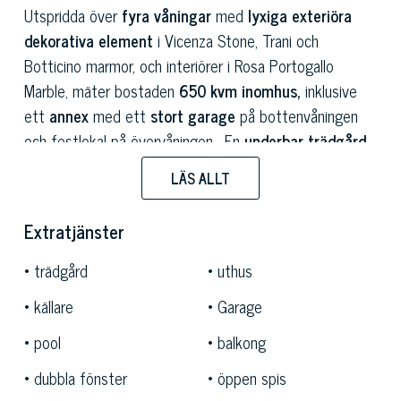
Utspridda över
fyra våningar
med
lyxiga exteriöra
dekorativa element
i Vicenza Stone, Trani och
Botticino marmor, och interiörer i Rosa Portogallo
Marble, mäter bostaden
650 kvm inomhus,
inklusive
ett
annex
med ett
stort garage
på bottenvåningen
och festlokal på övervåningen . En
underbar trädgård
på 1 000 kvm
omger bostaden med frodiga
fruktträd,
LÄS ALLT
omgiven av en perfekt välskött dubbelhäck av tall och
lager, som tack vare sin höjd på mer än tre meter
Extratjänster
garanterar maximal avskildhet för dem som vill njuta av
trevliga stunder utomhus i grönskan i sitt eget hem
trädgård
uthus
eller vid den fantastiska
poolen.
Uteytan förstärks
källare
Garage
också av en stenlagd yta i Sasso del Piave med
underbara dekorativa inslag.
pool
balkong
dubbla fönster
öppen spis
Läget, centralt i centrum av provinsen
Treviso
, är