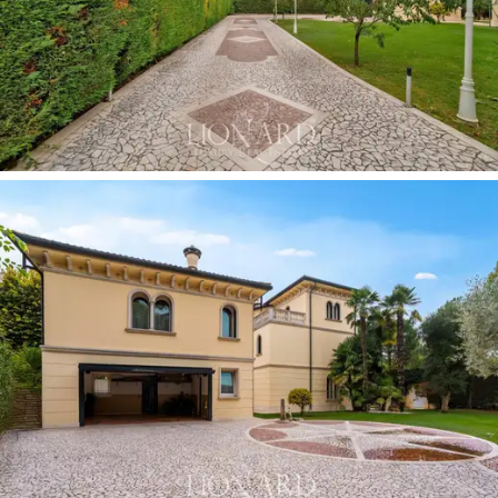
I
uthuset,
som är fördelat på två plan, upptar ett stort
garage på bottenvåningen, medan en 40 kvadratmeter
stor festlokal finns på övervåningen, tillgänglig via en
extern trappa av Vicenza-sten. Här finns också ett rum
med en vedeldad ugn och en central öppen spis, klädd
med 1700-talsgolv.
Denna
exklusiva fastighet
i en perfekt 'Villa Veneta'-
stil, byggd från grunden med lyxiga dekorativa element,
är perfekt som ett
representativt hus
eller som ett
lyxigt semesterhus i italiensk stil.