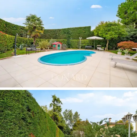
och tredje våningen är elegant träparkett och
gourmetköket på bottenvåningen är av massivt trä och
nyligen renoverat, med en ihålig marmorvask. Av de fem
badrummen är två märkta Versace, ett Biagiotti, ett
Bisazza och det sista i Rosso Verona-marmor. Ett
arbetsrum upptar bottenvåningen, medan en bekväm
tvättstuga med dusch, pannrum, källare och stort
förråd utvecklas i källaren. Ett gymrum med bastu läggs
till rummen utformade för att förnya kropp och själ. För
fönstren har valet betonat den perfekta venetianska
stilen, spröjsade och tre ljusa fönster, med
treglasfönster dekorerade för hand med dekorativa
gulddammsinsatser och med luckor gömda i elementen
i Vicenza-sten Upphöjd tak. Inredningen är i venetiansk
stil, med restaurerade originalmöbler från 1700- och
1800-talet.