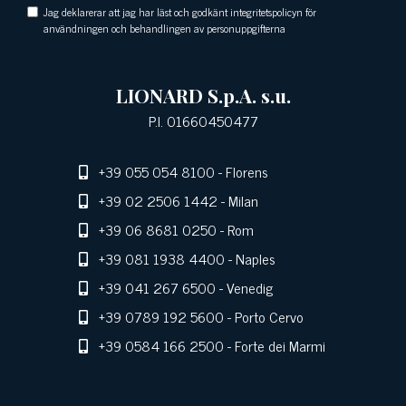
Jag deklarerar att jag har läst och godkänt integritetspolicyn för
användningen och behandlingen av personuppgifterna
LIONARD S.p.A. s.u.
P.I. 01660450477
+39 055 054 8100
- Florens
+39 02 2506 1442
- Milan
+39 06 8681 0250
- Rom
+39 081 1938 4400
- Naples
+39 041 267 6500
- Venedig
+39 0789 192 5600
- Porto Cervo
+39 0584 166 2500
- Forte dei Marmi