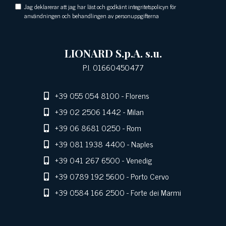
Jag deklarerar att jag har läst och godkänt integritetspolicyn för
användningen och behandlingen av personuppgifterna
LIONARD S.p.A. s.u.
P.I. 01660450477
+39 055 054 8100
- Florens
+39 02 2506 1442
- Milan
+39 06 8681 0250
- Rom
+39 081 1938 4400
- Naples
+39 041 267 6500
- Venedig
+39 0789 192 5600
- Porto Cervo
+39 0584 166 2500
- Forte dei Marmi