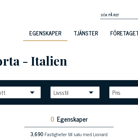
EGENSKAPER
TJÄNSTER
FÖRETAGE
orta - Italien
ott
Livsstil
Pris
0
Egenskaper
3,690
Fastigheter till salu med Lionard