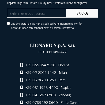
uppdateringar om Lionard Luxury Real Estates exklusiva fastigheter.
SKICKA
Jag deklarerar att jag har läst och godkänt integritetspolicyn för
användningen och behandlingen av personuppgifterna
LIONARD S.p.A. s.u.
P.I. 01660450477
+39 055 054 8100
- Florens
+39 02 2506 1442
- Milan
+39 06 8681 0250
- Rom
+39 081 1938 4400
- Naples
+39 041 267 6500
- Venedig
+39 0789 192 5600
- Porto Cervo