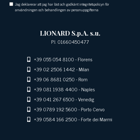
Jag deklarerar att jag har läst och godkänt integritetspolicyn för
användningen och behandlingen av personuppgifterna
LIONARD S.p.A. s.u.
P.I. 01660450477
+39 055 054 8100
- Florens
+39 02 2506 1442
- Milan
+39 06 8681 0250
- Rom
+39 081 1938 4400
- Naples
+39 041 267 6500
- Venedig
+39 0789 192 5600
- Porto Cervo
+39 0584 166 2500
- Forte dei Marmi