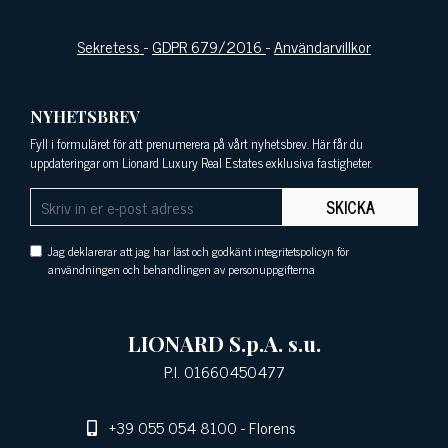
Sekretess
-
GDPR 679/2016
-
Användarvillkor
NYHETSBREV
Fyll i formuläret för att prenumerera på vårt nyhetsbrev. Här får du
uppdateringar om Lionard Luxury Real Estates exklusiva fastigheter.
SKICKA
Jag deklarerar att jag har läst och godkänt integritetspolicyn för
användningen och behandlingen av personuppgifterna
LIONARD S.p.A. s.u.
P.I. 01660450477
+39 055 054 8100
- Florens