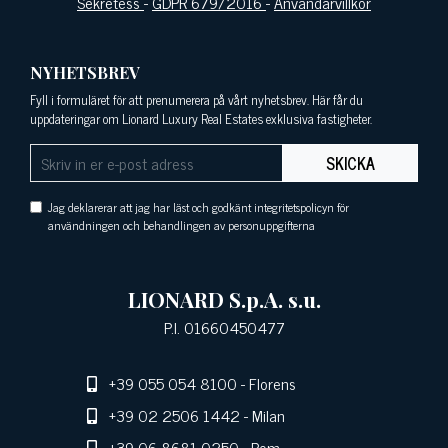
Sekretess
-
GDPR 679/2016
-
Användarvillkor
NYHETSBREV
Fyll i formuläret för att prenumerera på vårt nyhetsbrev. Här får du
uppdateringar om Lionard Luxury Real Estates exklusiva fastigheter.
SKICKA
Jag deklarerar att jag har läst och godkänt integritetspolicyn för
användningen och behandlingen av personuppgifterna
LIONARD S.p.A. s.u.
P.I. 01660450477
+39 055 054 8100
- Florens
+39 02 2506 1442
- Milan
+39 06 8681 0250
- Rom