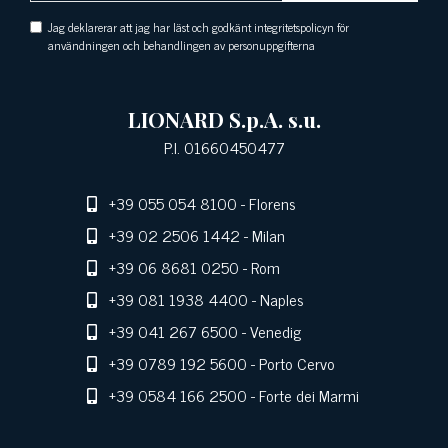
Jag deklarerar att jag har läst och godkänt integritetspolicyn för
användningen och behandlingen av personuppgifterna
LIONARD S.p.A. s.u.
P.I. 01660450477
+39 055 054 8100
- Florens
+39 02 2506 1442
- Milan
+39 06 8681 0250
- Rom
+39 081 1938 4400
- Naples
+39 041 267 6500
- Venedig
+39 0789 192 5600
- Porto Cervo
+39 0584 166 2500
- Forte dei Marmi