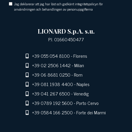
Jag deklarerar att jag har läst och godkänt integritetspolicyn för
användningen och behandlingen av personuppgifterna
LIONARD S.p.A. s.u.
P.I. 01660450477
+39 055 054 8100
- Florens
+39 02 2506 1442
- Milan
+39 06 8681 0250
- Rom
+39 081 1938 4400
- Naples
+39 041 267 6500
- Venedig
+39 0789 192 5600
- Porto Cervo
+39 0584 166 2500
- Forte dei Marmi