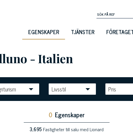
EGENSKAPER
TJÄNSTER
FÖRETAGE
lluno - Italien
riturism
Livsstil
Pris
0
Egenskaper
3,695
Fastigheter till salu med Lionard