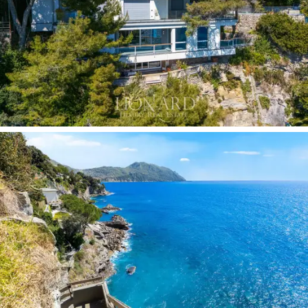
естественным продолжением гостиной — это
пространство, словно парящее над морем, идеально
подходит для моментов покоя или светских вечеров
в окружении пейзажа.
Продуманная планировка с плавными переходами и
акцентом на видовые характеристики превращает
каждую комнату в привилегированную точку обзора.
Эта собственность — четкое заявление о стиле и
статусе. Владение виллой на первой линии в Лигурии
открывает доступ в эксклюзивный мир, где роскошь
измеряется приватностью, тишиной и
непосредственным контактом с природой. Это
идеальное убежище на Средиземном море и редкий,
высоколиквидный актив в контексте мировой элитной
недвижимости.