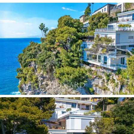
стену. Современная кухня, идеально
интегрированная в пространство, спроектирована
как функциональное, но ненавязчивое место для
общения, а планировка обеспечивает безупречный
баланс между зонами для приема гостей и
приватными покоями.
Ночная зона включает три спальни и две ванные
комнаты, ориентированные на тишину и созерцание.
Мастер-сюита спроектирована почти как театральная
декорация, где пробуждение сопровождается игрой
бликов на воде и мягким средиземноморским
светом.
Снаружи частный сад с бассейном и зоной для
велнеса и йоги дарит ощущение уединения и
восстановления сил. Крытая терраса служит