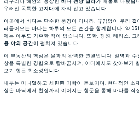
리구리아 해안의 웅장한
바다 전망 빌라가
매물로 나왔습니
우러진 독특한 고지대에 자리 잡고 있습니다.
이곳에서 바다는 단순한 풍경이 아니라, 끊임없이 우리 곁
러들어오는 바다는 하루의 모든 순간을 함께합니다. 약
1
에는 아무도 거주한 적이 없습니다. 또한, 정원, 테라스,
용 야외 공간이
펼쳐져 있습니다.
이 부동산의 핵심은 물과의 완벽한 연결입니다. 절벽과 수
상을 특별한 경험으로 탈바꿈시켜, 어디에서도 찾아보기 힘
보기 힘든 희소성입니다.
내부는 미니멀하고 세련된 미학이 돋보이며, 현대적인 소재
실은 바닥에서 천장까지 이어지는 창문을 통해 바다를 직접
냅니다. 현대적이고 완벽하게 통합된 주방은 편안하면서도 
와 프라이버시 사이의 균형을 고려했습니다.
침실 공간은
세 개의 침실과 두 개의 욕실로 구성되어 있으
다. 특히 마스터 스위트는 마치 연극 무대처럼 바다 풍경을
의 물결과 햇빛이 아름답게 반사되는 모습을 마주할 수 있