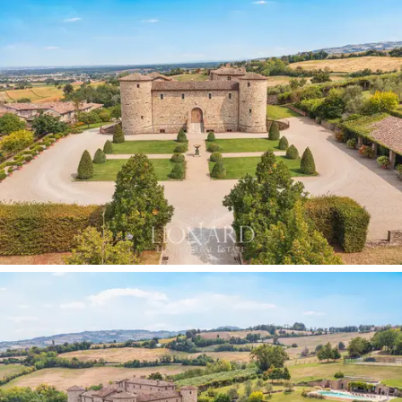
колбасных изделий до вин DOC, которые можно
попробовать в погребах и традиционных ресторанах
окрестностей.
Истоки этой внушительной резиденции уходят
корнями в XIII век, она была построена как
стратегический форпост на территории и включена в
оборонительную систему, контролировавшую
проходы между долинами Луретта и Тидоне. Первое
документальное упоминание о ней относится к 1412
году, когда герцог Милана Филиппо Мария Висконти
передал ее, вместе с другими владениями, Филиппо
и Бартоломео Арчелли, назначенным графами Валь-
Тидоне. С упадком семьи Арчелли владение снова
перешло под власть герцога, а затем было передано
нескольким доверенным военачальникам. На