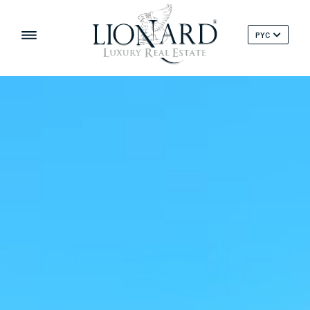
PYC
‹
›