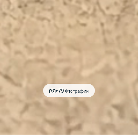
+79
Фтографии