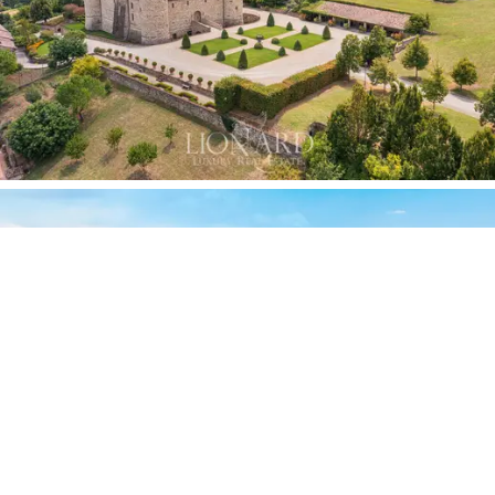
протяжении веков замок несколько раз менял
владельцев, пока во второй половине XIX века не
был передан Колледжу Мориги в Пьяченце.
Нынешняя архитектура сохраняет первоначальную
четырехугольную планировку, с зданиями,
расположенными вокруг большого внутреннего
двора и четырьмя угловыми башнями круглой
формы. Когда-то окруженный рвом, замок сохранил
на северной стороне остатки древнего
укрепленного входа, в прошлом оборудованного
подъемным мостом, в то время как сегодняшний
главный вход находится на западной стороне и
доступен через каменный мост. Фасады, выходящие
во двор, демонстрируют следы многочисленных
этапов строительства, среди которых выделяются
каменные колонны, поддерживающие три элегантные