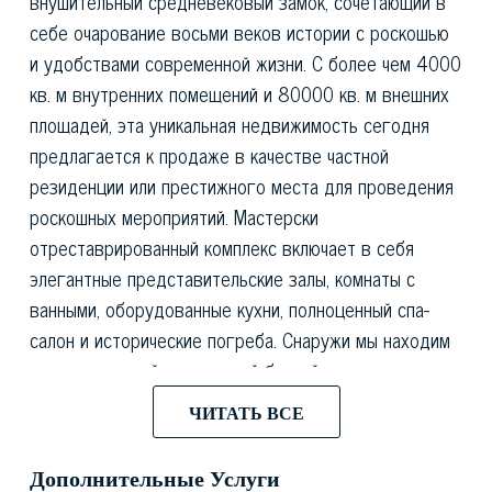
внушительный средневековый замок, сочетающий в
себе очарование восьми веков истории с роскошью
и удобствами современной жизни. С более чем 4000
кв. м внутренних помещений и 80000 кв. м внешних
площадей, эта уникальная недвижимость сегодня
предлагается к продаже в качестве частной
резиденции или престижного места для проведения
роскошных мероприятий. Мастерски
отреставрированный комплекс включает в себя
элегантные представительские залы, комнаты с
ванными, оборудованные кухни, полноценный спа-
салон и исторические погреба. Снаружи мы находим
очаровательный панорамный бассейн и
многофункциональную спортивную площадку.
ЧИТАТЬ ВСЕ
Итальянский сад выходит на долину редкой красоты,
а на территории расположены пышный оливковый
Дополнительные Услуги