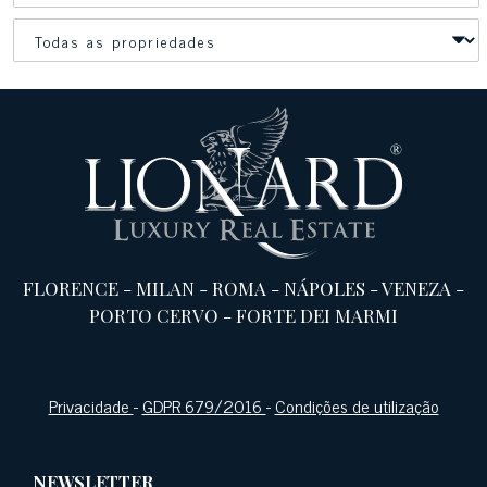
FLORENCE
-
MILAN
-
ROMA
-
NÁPOLES
-
VENEZA
-
PORTO CERVO
-
FORTE DEI MARMI
Privacidade
-
GDPR 679/2016
-
Condições de utilização
NEWSLETTER