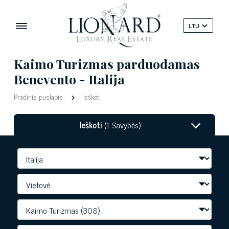
LTU
Kaimo Turizmas parduodamas
Benevento - Italija
Pradinis puslapis
Ieškoti
Ieškoti
(1 Savybės)