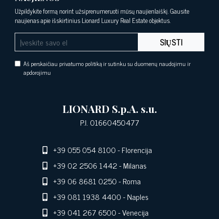
Užpildykite formą norint užsiprenumeruoti mūsų naujienlaiškį. Gausite
naujienas apie išskirtinius Lionard Luxury Real Estate objektus.
SIŲSTI
Aš perskaičiau privatumo politiką ir sutinku su duomenų naudojimu ir
apdorojimu
LIONARD S.p.A. s.u.
P.I. 01660450477
+39 055 054 8100
- Florencija
+39 02 2506 1442
- Milanas
+39 06 8681 0250
- Roma
+39 081 1938 4400
- Naples
+39 041 267 6500
- Venecija