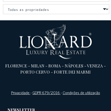
FLORENCE
-
MILAN
-
ROMA
-
NÁPOLES
-
VENEZA
-
PORTO CERVO
-
FORTE DEI MARMI
Privacidade
-
GDPR 679/2016
-
Condições de utilização
NEWSLETTER