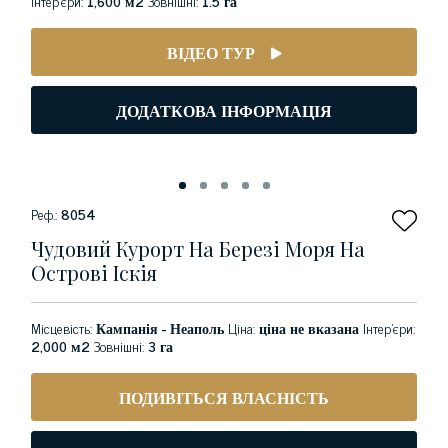
Інтер'єри:
1,600 м2
Зовнішні:
1.5 га
ВІДЕО ТУР
ДОДАТКОВА ІНФОРМАЦІЯ
Реф.:
8054
Чудовий Курорт На Березі Моря На
Острові Іскія
Місцевість:
Кампанія - Неаполь
Ціна:
ціна не вказана
Інтер'єри:
2,000 м2
Зовнішні:
3 га
ПОДИВІТЬСЯ ВЛАСНІСТЬ