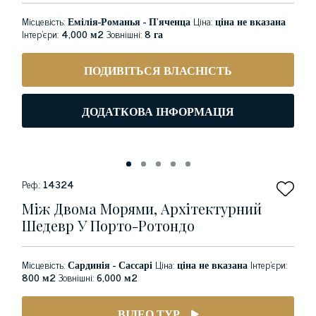
Місцевість:
Емілія-Романья - П'яченца
Ціна:
ціна не вказана
Інтер'єри:
4,000 м2
Зовнішні:
8 га
ПОДИВІТЬСЯ ВЛАСНІСТЬ
ДОДАТКОВА ІНФОРМАЦІЯ
Реф.:
14324
Між Двома Морями, Архітектурний
Шедевр У Порто-Ротондо
Місцевість:
Сардинія - Сассарі
Ціна:
ціна не вказана
Інтер'єри:
800 м2
Зовнішні:
6,000 м2
ВІДЕО ТУР