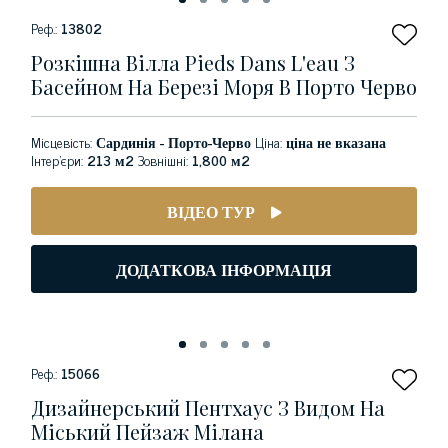
Реф.:
13802
Розкішна Вілла Pieds Dans L'eau З
Басейном На Березі Моря В Порто Черво
Місцевість:
Сардинія - Порто-Черво
Ціна:
ціна не вказана
Інтер'єри:
213 м2
Зовнішні:
1,800 м2
ВІДЕО ТУР
ДОДАТКОВА ІНФОРМАЦІЯ
Реф.:
15066
Дизайнерський Пентхаус З Видом На
Міський Пейзаж Мілана