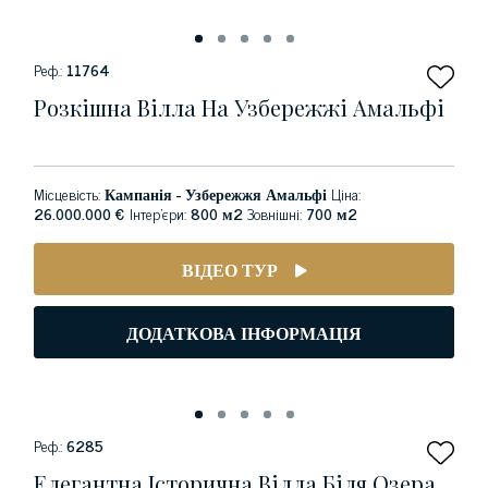
Реф.:
11764
Розкішна Вілла На Узбережжі Амальфі
Місцевість:
Кампанія - Узбережжя Амальфі
Ціна:
26.000.000 €
Інтер'єри:
800 м2
Зовнішні:
700 м2
ВІДЕО ТУР
ДОДАТКОВА ІНФОРМАЦІЯ
Реф.:
6285
Елегантна Історична Вілла Біля Озера