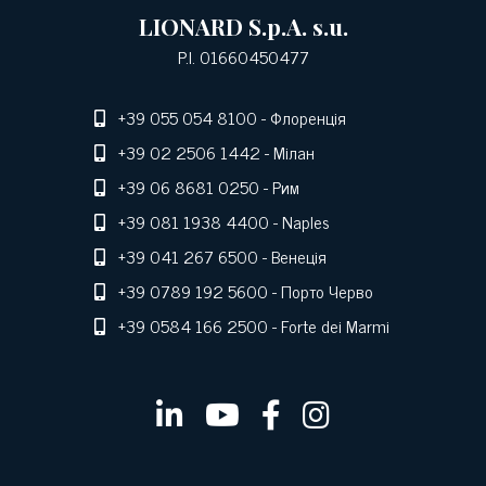
LIONARD S.p.A. s.u.
P.I. 01660450477
+39 055 054 8100
- Флоренція
+39 02 2506 1442
- Мілан
+39 06 8681 0250
- Рим
+39 081 1938 4400
- Naples
+39 041 267 6500
- Венеція
+39 0789 192 5600
- Порто Черво
+39 0584 166 2500
- Forte dei Marmi