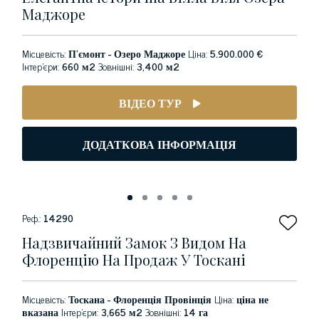
Маджоре
Місцевість:
П’ємонт - Озеро Маджоре
Ціна:
5.900.000 €
Інтер'єри:
660 м2
Зовнішні:
3,400 м2
ВІДЕО ТУР
ДОДАТКОВА ІНФОРМАЦІЯ
Реф.:
14290
Надзвичайний Замок З Видом На
Флоренцію На Продаж У Тоскані
Місцевість:
Тоскана - Флоренція Провінція
Ціна:
ціна не
вказана
Інтер'єри:
3,665 м2
Зовнішні:
14 га