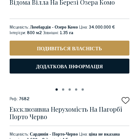
Відома Вілла На Березі Озера Комо
Місцевість:
Ломбардія - Озеро Комо
Ціна:
34.000.000 €
Інтер'єри:
800 м2
Зовнішні:
1.35 га
ПОДИВІТЬСЯ ВЛАСНІСТЬ
ДОДАТКОВА ІНФОРМАЦІЯ
Реф.:
7682
Ексклюзивна Нерухомість На Пагорбі
Порто Черво
Місцевість:
Сардинія - Порто-Черво
Ціна:
ціна не вказана