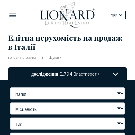
YKP
Елітна нерухомість на продаж
в Італії
головна сторінка
Шукати
дослідження
(1,794 Властивості)