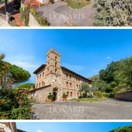
Claustro dos Monges
, podem receber eventos para
até
300 pessoas
, oferecendo uma atmosfera
charmosa e prestigiosa.
Tetos afrescos, painéis de
madeira e pisos de mármore antigos
combinam com
comodidades modernas, tornando a propriedade uma
fusão única de história antiga e luxo contemporâneo.
O
hotel
está distribuído por quatro andares, acolhendo
os hóspedes em espaços refinados e elegantes. No
térreo fica a entrada principal, espaçosa e iluminada,
que leva às salas de jantar
do restaurante
, perfeitas
para recepções e banquetes exclusivos. Os interiores
são meticulosamente projetados, com tetos
decorados e materiais nobres como madeira e
mármore. Nos andares superiores, os
35 quartos,
todos com banheiros privativos, oferecem o máximo
de conforto. As grandes
janelas panorâmicas
deixam