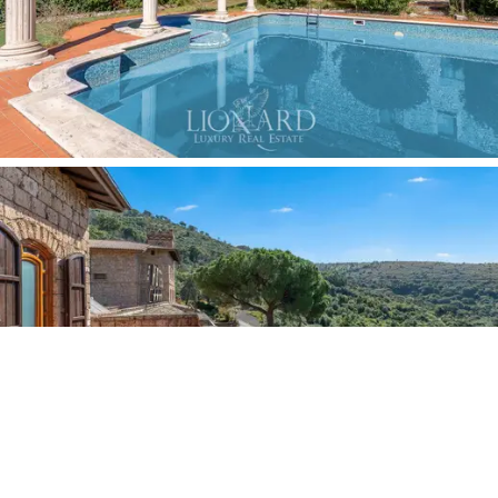
Investir neste
hotel
significa adquirir não apenas uma
propriedade de prestígio, mas também um pedaço da
história e cultura italiana.
A atmosfera exclusiva e o
cenário natural tornam a propriedade única. A
proximidade de
Roma,
combinada com a privacidade
que o Tivoli oferece, é outro ponto forte para atrair
uma clientela de alto nível, tanto nacional quanto
internacional. A versatilidade da estrutura, com amplos
espaços internos e externos, o torna perfeito não
apenas como um
hotel de luxo,
mas também para
aqueles que desejam transformá-lo em um
charmoso
agriturismo
ou um
resort exclusivo.