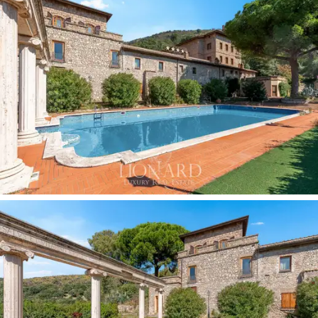
entrar luz natural, proporcionando vistas únicas da
paisagem ao redor.
O exterior é uma característica marcante, com
66,54
hectares de terra
, incluindo um
vasto jardim de mais
de 4 hectares
, perfeito para eventos ao ar livre. A
esplêndida
piscina infinita,
cercada por
oliveiras
centenárias
e com vista para as colinas Tiburtinas, é
um convite para aproveitar e relaxar. O
olival de 25
hectares
é uma característica de prestígio, com a
produção
de azeite de oliva
agregando valor à
propriedade. Além do jardim e do olival, a
floresta
e os
campos aráveis, que se estendem por mais de
40
hectares,
oferecem contato direto com a natureza,
tornando este lugar um verdadeiro oásis de
tranquilidade e beleza.