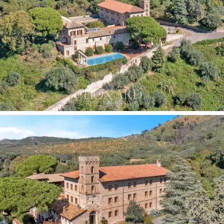
cultural e buscavam inspiração em suas obras de arte,
monumentos e paisagens. A localização privilegiada do
hotel
permite que se desfrute dessa tranquilidade
estando a menos de uma hora de distância das
atrações culturais e artísticas de
Roma.
A propriedade tem raízes profundas, com uma história
que remonta aos
anos 1300
, quando era um
antigo
castelo
que mais tarde foi restaurado. Construída
sobre as ruínas da vila do poeta latino
Catulo,
esta
propriedade foi mais tarde administrada por
monges
olivetanos
antes de se tornar a residência de verão da
família principesca
Máximo
no século XVI. Sua
arquitetura reflete o charme medieval com toques
rústicos que tornam cada canto impregnado de história.
Os salões
do hotel
, como o
Salão do Castelo
e o