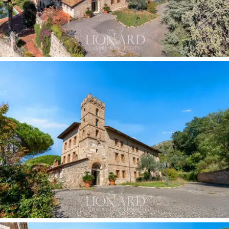
trepanel og antikke marmorgulv
blandes med
moderne bekvemmeligheter, noe som gjør eiendommen
til en unik blanding av gammel historie og moderne
luksus.
Hotellet
er spredt over fire nivåer, og ønsker gjester
velkommen inn i raffinerte og elegante rom. I første
etasje er hovedinngangen, romslig og lys, som fører til
restaurantens
spisesaler, perfekt for eksklusive
mottakelser og banketter. Interiøret er omhyggelig
utformet, med dekorerte tak og fine materialer som
tre og marmor. I de øverste etasjene tilbyr de
35
soverommene,
alle med eget bad, maksimal komfort.
De store
panoramavinduene
slipper inn naturlig lys, og
gir unik utsikt over det omkringliggende landskapet.
Eksteriøret er et slående trekk, med
66,54 hektar