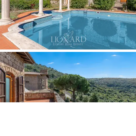
til
Roma,
kombinert med personvernet som Tivoli tilbyr,
er et ytterligere sterkt punkt for å tiltrekke seg et
klientell på høyt nivå, både nasjonalt og internasjonalt.
Allsidigheten til strukturen, med store indre og ytre
rom, gjør det perfekt ikke bare som et
luksushotell,
men også for de som ønsker å forvandle det til en
sjarmerende agriturismo
eller et
eksklusivt feriested.