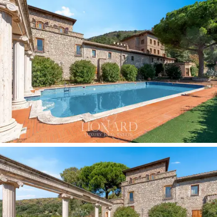
land,
inkludert en
stor hage på over 4 hektar
,
perfekt for utendørsarrangementer. Det fantastiske
evighetsbassenget,
omgitt av
flere hundre år gamle
oliventrær
og med utsikt over Tiburtine-åsene, er en
invitasjon til å nyte og slappe av. Den
25 hektar store
olivenlunden
er en prestisjefylt funksjon, med
olivenoljeproduksjon
som gir verdi til eiendommen. I
tillegg til hagen og olivenlunden, tilbyr
skogen
og
åkermarkene, som strekker seg over
40 hektar,
direkte kontakt med naturen, noe som gjør dette
stedet til en sann oase av ro og skjønnhet.
Å investere i dette
hotellet
betyr å anskaffe ikke bare
en prestisjeeiendom, men også et stykke
italiensk
historie og kultur.
Den eksklusive atmosfæren og
naturlige omgivelser gjør eiendommen unik. Nærheten