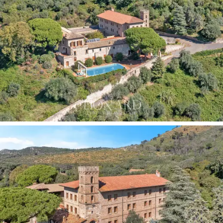
landskapet.
Hotellets
privilegerte beliggenhet gjør at
man kan nyte denne roen mens man er mindre enn en
time unna
Romas kulturelle og kunstneriske
attraksjoner.
Eiendommen har dype røtter, med en historie tilbake til
1300-
tallet, da det var et
gammelt slott
som senere
ble restaurert. Bygget på ruinene av villaen til den
latinske poeten
Catullus,
ble denne eiendommen
senere drevet av
Olivetan-munker
før den ble
sommerresidensen til
Maximus
fyrstefamilien på 1500-
tallet. Arkitekturen reflekterer middelaldersk sjarm med
rustikke innslag som gjør hvert hjørne gjennomsyret av
historie.
Hotellets
haller, som
Slottshallen
og
Munkeklosteret
, kan arrangere arrangementer for
opptil
300 personer
, og tilbyr en sjarmerende og
prestisjefylt atmosfære.
Freskomalerier i taket,