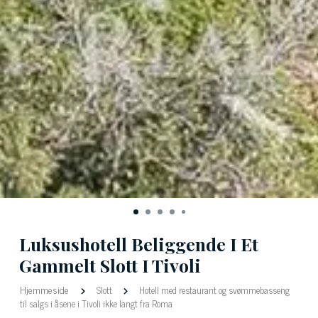
Luksushotell Beliggende I Et
Gammelt Slott I Tivoli
Hjemmeside
Slott
Hotell med restaurant og svømmebasseng
til salgs i åsene i Tivoli ikke langt fra Roma