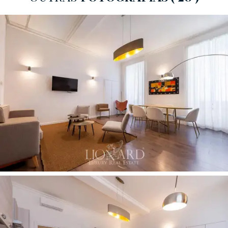
pedestres. O
piso de parquet em tons claros
e os
móveis de madeira natural criam uma atmosfera
contemporânea e, ao mesmo tempo, acolhedora.
Os
três quartos
compartilham uma linguagem de
design consistente: cabeceiras de ripas de nogueira
com
iluminação LED,
piso de parquet
escuro e
móveis de veludo coloridos.
Dois quartos possuem
banheiro privativo
; o terceiro é servido por um
banheiro separado no corredor.
As casas de banho caracterizam-se por acabamentos
em materiais nobres.
Mármore preto com veios
brancos
e
mármore verde 'Imperatore'
nas
superfícies,
bancadas em nogueira
e
torneiras
embutidas cromadas ou pretas
criam contrastes de
cores marcantes, mantendo um elevado padrão de