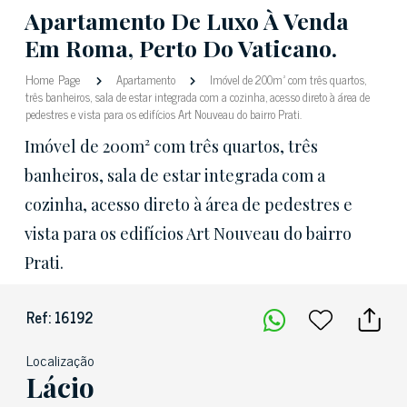
Apartamento De Luxo À Venda
Em Roma, Perto Do Vaticano.
Home Page
Apartamento
Imóvel de 200m² com três quartos,
três banheiros, sala de estar integrada com a cozinha, acesso direto à área de
pedestres e vista para os edifícios Art Nouveau do bairro Prati.
Imóvel de 200m² com três quartos, três
banheiros, sala de estar integrada com a
cozinha, acesso direto à área de pedestres e
vista para os edifícios Art Nouveau do bairro
Prati.
Ref: 16192
Localização
Lácio