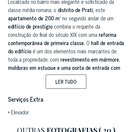
Localizado no bairro mais elegante e sofisticado da
classe média romana, o
distrito de Prati,
este
apartamento de 200 m²
no segundo andar de um
edifício de prestígio
combina o requinte da
construção do final do século XIX com uma
reforma
contemporânea de primeira classe.
O
hall de entrada
do edifício
é um dos elementos mais marcantes de
toda a propriedade, com
revestimento em mármore,
molduras em estuque e uma porta de entrada com
vitrais Art Nouveau,
que definem o tom para o
LER TUDO
restante do imóvel.
A entrada dá acesso direto à
espaçosa sala de estar
,
Serviços Extra
organizada em
conceito aberto
com área de estar,
Elevador
mesa de jantar e cozinha planejada: um layout fluido e
iluminado, valorizado pelo
pé-direito alto
e
pelas
OUTRAS
FOTOGRAFIAS
( 20 )
janelas do chão ao teto
com vista para a área de