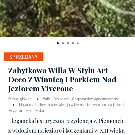
SPRZEDANY
Zabytkowa Willa W Stylu Art
Deco Z Winnicą I Parkiem Nad
Jeziorem Viverone
Strona główna
Willa
-
Posiadłość
-
Gospodarstwo Agroturystyczne
Elegancka historyczna rezydencja w Piemoncie z widokiem na jezioro i
korzeniami w XIII wieku
Elegancka historyczna rezydencja w Piemoncie
z widokiem na jezioro i korzeniami w XIII wieku