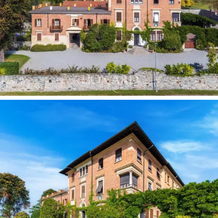
wnętrzem willi. Idealne miejsce na przyjęcie gości,
zarówno przytulne, jak i eleganckie. Odnowione stare
stajnie i dawny refektarz, obecnie jadalnia, uzupełniają
urzekającą strukturę willi.
Klasy i oryginalności dodaje także dom dozorcy o
powierzchni 150 metrów kwadratowych. Czarujący
ogród, oaza spokoju, kryje w sobie różnorodne rzadkie
róże, magnolie i cedr libański. Osiedle jest kompletne z
basenem (7,5x15 m),
przeszkloną szklarnią, domem
dozorcy i innymi budynkami gospodarczymi
.
W winnicy o powierzchni 2 hektarów uprawia się
winogrona Erbaluce, co jest świadectwem pasji
zamieszkujących ją rodzin do uprawy winorośli.
Tarasowy amfiteatr
otacza willę i jest przeznaczony
do produkcji wina.
Winnica Erbaluce o powierzchni 2