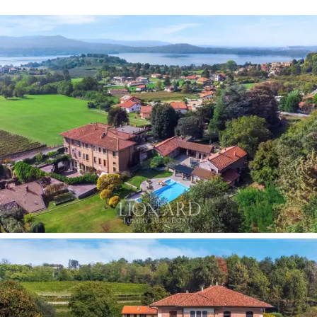
latach dwudziestych XX wieku, nawiązuje do estetyki
Art Deco. Dodatki takie jak nowy zegar słoneczny i
azulejo przedstawiające willę i winnicę wzbogacają
dziedzictwo dekoracyjne. Hole ozdobione freskami,
bogate podłogi i rzemieślnicze detale tworzą
atmosferę wyrafinowania. Imponujący kamienny kominek
ozdobiony herbem i dekoracjami upiększa wielką jadalnię
willi.
Wewnętrzny dziedziniec, dostępny z ogrodu przez
portyk
, stanowi centralny punkt z otwartą loggią.
Skrzydło krużganka, z widokiem na wewnętrzny ogród,
prowadzi do prywatnej kaplicy. Sercem domu jest stara
kamienna studnia pośrodku wewnętrznego dziedzińca.
To wyjątkowa przestrzeń, która oferuje zarówno
ekspansywne, jak i kameralne wrażenia, łącząc ogród z