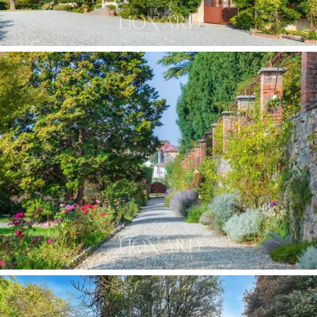
hektarów
jest integralną częścią historii tego obszaru.
Obecnie zarządzane przez stronę trzecią winogrona są
sprzedawane renomowanym lokalnym winnicom.
Ta niezwykła nieruchomość z widokiem na
charakterystyczne jezioro Viverone to wyjątkowe
połączenie historycznej elegancji i nowoczesnego
komfortu. Może służyć jako luksusowa prywatna
rezydencja, miejsce gościnne, przestrzeń eventowa,
prestiżowa piwnica z winami lub rekolekcje enologiczne.