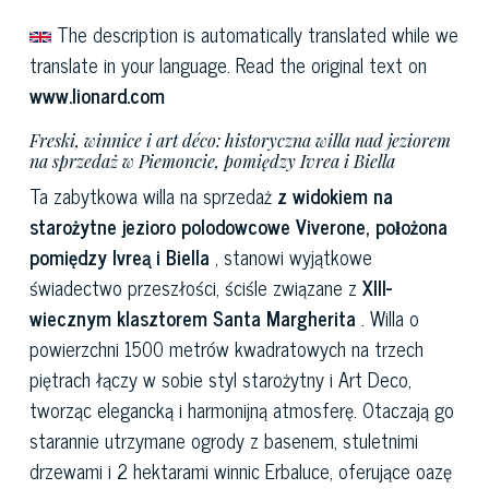
The description is automatically translated while we
translate in your language. Read the original text on
www.lionard.com
Freski, winnice i art déco: historyczna willa nad jeziorem
na sprzedaż w Piemoncie, pomiędzy Ivrea i Biella
Ta zabytkowa willa na sprzedaż
z widokiem na
starożytne jezioro polodowcowe Viverone, położona
pomiędzy Ivreą i Biella
, stanowi wyjątkowe
świadectwo przeszłości, ściśle związane z
XIII-
wiecznym klasztorem Santa Margherita
. Willa o
powierzchni 1500 metrów kwadratowych na trzech
piętrach łączy w sobie styl starożytny i Art Deco,
tworząc elegancką i harmonijną atmosferę. Otaczają go
starannie utrzymane ogrody z basenem, stuletnimi
drzewami i 2 hektarami winnic Erbaluce, oferujące oazę