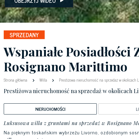
OBEJRZYJ WIDEO
SPRZEDANY
Wspaniałe Posiadłości
Rosignano Marittimo
Strona główna
Willa
Prestiżowa nieruchomość na sprzedaż w okolicach L
Prestiżowa nieruchomość na sprzedaż w okolicach L
NIERUCHOMOŚCI
L
Luksusowa willa z gruntami na sprzedaż w Rosignano M
Na pięknym toskańskim wybrzeżu Livorno, ozdobionym sosna