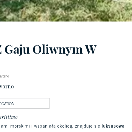
 Z Gaju Oliwnym W
ivorno
ivorno
OCATION
arittimo
mi morskimi i wspaniałą okolicą, znajduje się
luksusowa