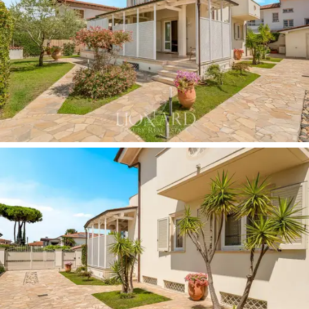
również
dogodną bazą wypadową
do szybkich
wycieczek do innych znanych miejsc w Toskanii.
Willa na sprzedaż została
niedawno odnowiona
przy
użyciu wysokiej jakości materiałów. Podłogi z
trawertynu nadają pomieszczeniom ponadczasową
elegancję. Styl architektoniczny, klasyczny, ale z
nowoczesnym akcentem, jest podkreślony przez
zastosowanie czystych linii i
dużych okien
, które
zalewają przestrzenie naturalnym światłem.
Nieruchomość jest doskonałym przykładem
współczesnej architektury mieszkaniowej,
harmonijnie
zintegrowanej z otoczeniem.
Willa rozciąga się na
trzech poziomach
, oferując
łącznie 298 m2 przestronnych i dobrze
rozplanowanych przestrzeni. Na parterze znajduje się