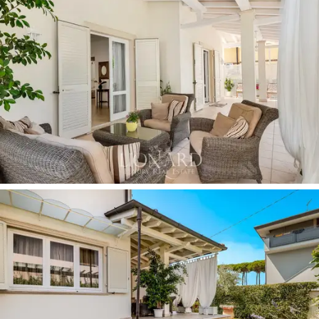
organizowania
lunchów i kolacji na świeżym
powietrzu.
Nieruchomość obejmuje również aneks
służący jako
pralnia z łazienką
i
krytym parkingiem
,
który może pomieścić do trzech pojazdów, gwarantując
komfort i bezpieczeństwo.
Zakup tej willi w Marina di Pietrasanta oznacza wybór
życia w luksusie i spokoju, zanurzonego w uroku Versilii.
Bliskość morza
, centrum miasta i innych prestiżowych
kurortów na wybrzeżu, takich jak Forte dei Marmi,
sprawia, że nieruchomość ta jest wyjątkową okazją dla
tych, którzy chcą mieszkać w jednej z najbardziej
prestiżowych nadmorskich lokalizacji we Włoszech.
Wykończenie, duże przestrzenie wewnętrzne i
zewnętrzne oraz jakość renowacji to tylko niektóre z
cech, które sprawiają, że ta willa jest bezpieczną