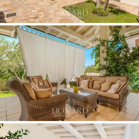
przytulny salon z jadalnią, która otwiera się na
piękną
werandę
, przestronna kuchnia z jadalnią i sypialnia
główna z łazienką. Na pierwszym piętrze część sypialna
składa się z trzech sypialni dwuosobowych, każda z
dostępem do własnego balkonu, obsługiwanych przez
dwie łazienki, z których jedna jest połączona z
łazienką. W
piwnicy
znajduje się
przestronna tawerna,
wzbogacona o salon, jadalnię i kuchnię typu open space,
a także dwa dodatkowe pokoje i łazienkę. Wnętrza,
urządzone ze smakiem i dbałością o szczegóły,
odzwierciedlają przytulną i wyrafinowaną atmosferę.
Zewnętrzna część nieruchomości jest równie zadbana, a
ogród o powierzchni około 600 m2
oferuje
prawdziwą oazę spokoju.
Dehor
chroniony werandą jest
idealny do cieszenia się chwilami relaksu lub