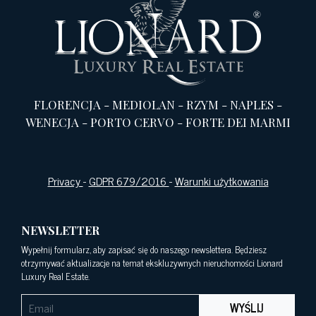
FLORENCJA
-
MEDIOLAN
-
RZYM
-
NAPLES
-
WENECJA
-
PORTO CERVO
-
FORTE DEI MARMI
Privacy
-
GDPR 679/2016
-
Warunki użytkowania
NEWSLETTER
Wypełnij formularz, aby zapisać się do naszego newslettera. Będziesz
otrzymywać aktualizacje na temat ekskluzywnych nieruchomości Lionard
Luxury Real Estate.
WYŚLIJ