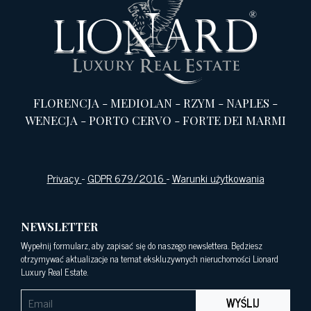
FLORENCJA
-
MEDIOLAN
-
RZYM
-
NAPLES
-
WENECJA
-
PORTO CERVO
-
FORTE DEI MARMI
Privacy
-
GDPR 679/2016
-
Warunki użytkowania
NEWSLETTER
Wypełnij formularz, aby zapisać się do naszego newslettera. Będziesz
otrzymywać aktualizacje na temat ekskluzywnych nieruchomości Lionard
Luxury Real Estate.
WYŚLIJ