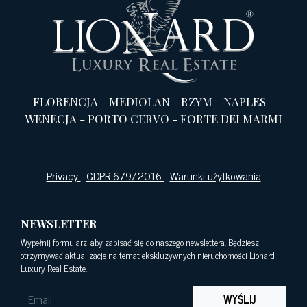
FLORENCJA
-
MEDIOLAN
-
RZYM
-
NAPLES
-
WENECJA
-
PORTO CERVO
-
FORTE DEI MARMI
Privacy
-
GDPR 679/2016
-
Warunki użytkowania
NEWSLETTER
Wypełnij formularz, aby zapisać się do naszego newslettera. Będziesz
otrzymywać aktualizacje na temat ekskluzywnych nieruchomości Lionard
Luxury Real Estate.
WYŚLIJ