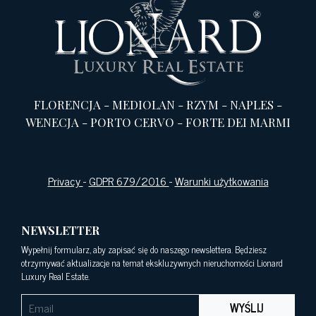
FLORENCJA
-
MEDIOLAN
-
RZYM
-
NAPLES
-
WENECJA
-
PORTO CERVO
-
FORTE DEI MARMI
Privacy
-
GDPR 679/2016
-
Warunki użytkowania
NEWSLETTER
Wypełnij formularz, aby zapisać się do naszego newslettera. Będziesz
otrzymywać aktualizacje na temat ekskluzywnych nieruchomości Lionard
Luxury Real Estate.
WYŚLIJ