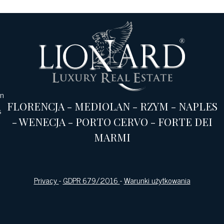
an
FLORENCJA
-
MEDIOLAN
-
RZYM
-
NAPLES
s
-
WENECJA
-
PORTO CERVO
-
FORTE DEI
MARMI
Privacy
-
GDPR 679/2016
-
Warunki użytkowania