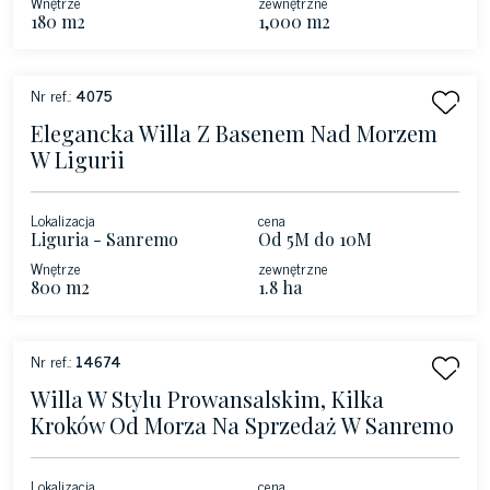
Wnętrze
zewnętrzne
180 m2
1,000 m2
Nr ref.:
4075
Elegancka Willa Z Basenem Nad Morzem
W Ligurii
Lokalizacja
cena
Liguria - Sanremo
Od 5M do 10M
Wnętrze
zewnętrzne
800 m2
1.8 ha
Nr ref.:
14674
Willa W Stylu Prowansalskim, Kilka
Kroków Od Morza Na Sprzedaż W Sanremo
Lokalizacja
cena