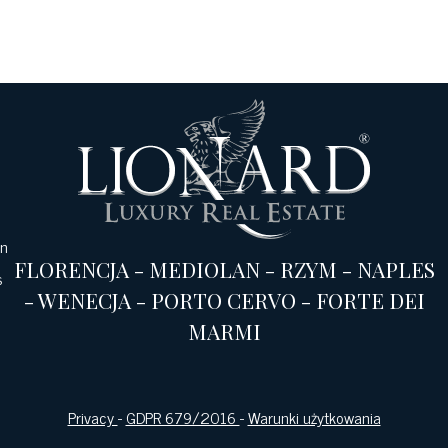
an
FLORENCJA
-
MEDIOLAN
-
RZYM
-
NAPLES
s
-
WENECJA
-
PORTO CERVO
-
FORTE DEI
MARMI
Privacy
-
GDPR 679/2016
-
Warunki użytkowania