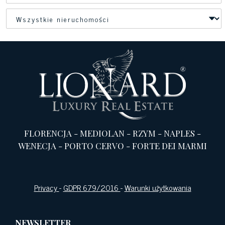
FLORENCJA
-
MEDIOLAN
-
RZYM
-
NAPLES
-
WENECJA
-
PORTO CERVO
-
FORTE DEI MARMI
Privacy
-
GDPR 679/2016
-
Warunki użytkowania
NEWSLETTER