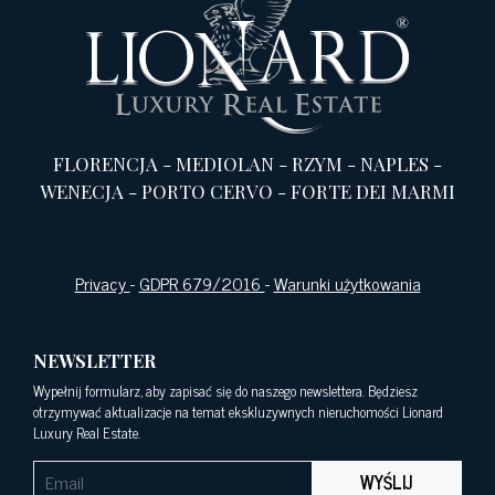
FLORENCJA
-
MEDIOLAN
-
RZYM
-
NAPLES
-
WENECJA
-
PORTO CERVO
-
FORTE DEI MARMI
Privacy
-
GDPR 679/2016
-
Warunki użytkowania
NEWSLETTER
Wypełnij formularz, aby zapisać się do naszego newslettera. Będziesz
otrzymywać aktualizacje na temat ekskluzywnych nieruchomości Lionard
Luxury Real Estate.
WYŚLIJ