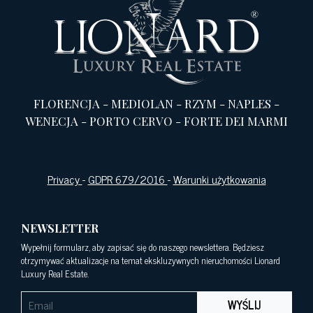
FLORENCJA
-
MEDIOLAN
-
RZYM
-
NAPLES
-
WENECJA
-
PORTO CERVO
-
FORTE DEI MARMI
Privacy
-
GDPR 679/2016
-
Warunki użytkowania
NEWSLETTER
Wypełnij formularz, aby zapisać się do naszego newslettera. Będziesz
otrzymywać aktualizacje na temat ekskluzywnych nieruchomości Lionard
Luxury Real Estate.
WYŚLIJ