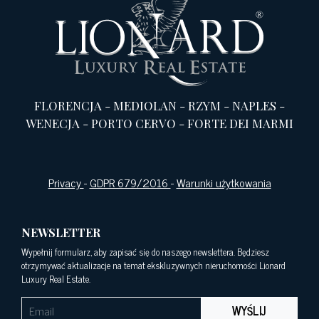
FLORENCJA
-
MEDIOLAN
-
RZYM
-
NAPLES
-
WENECJA
-
PORTO CERVO
-
FORTE DEI MARMI
Privacy
-
GDPR 679/2016
-
Warunki użytkowania
NEWSLETTER
Wypełnij formularz, aby zapisać się do naszego newslettera. Będziesz
otrzymywać aktualizacje na temat ekskluzywnych nieruchomości Lionard
Luxury Real Estate.
WYŚLIJ