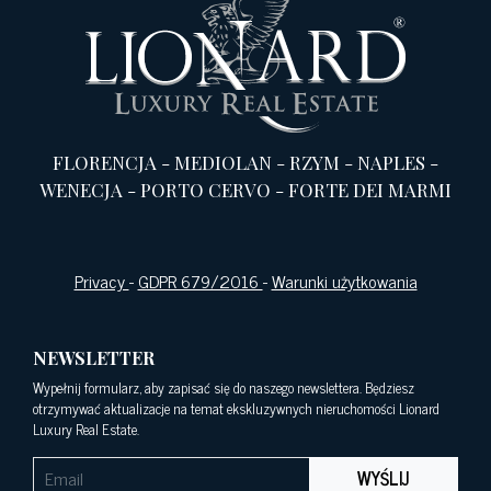
FLORENCJA
-
MEDIOLAN
-
RZYM
-
NAPLES
-
WENECJA
-
PORTO CERVO
-
FORTE DEI MARMI
Privacy
-
GDPR 679/2016
-
Warunki użytkowania
NEWSLETTER
Wypełnij formularz, aby zapisać się do naszego newslettera. Będziesz
otrzymywać aktualizacje na temat ekskluzywnych nieruchomości Lionard
Luxury Real Estate.
WYŚLIJ