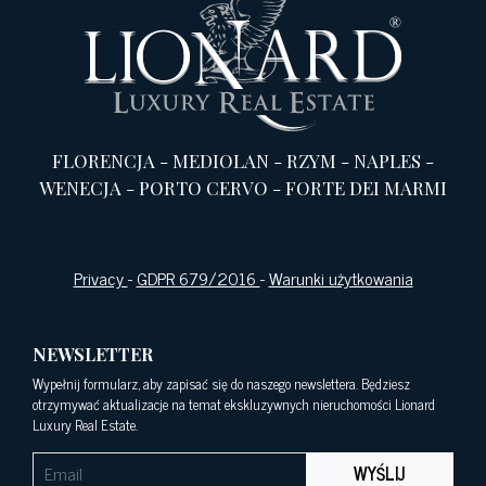
FLORENCJA
-
MEDIOLAN
-
RZYM
-
NAPLES
-
WENECJA
-
PORTO CERVO
-
FORTE DEI MARMI
Privacy
-
GDPR 679/2016
-
Warunki użytkowania
NEWSLETTER
Wypełnij formularz, aby zapisać się do naszego newslettera. Będziesz
otrzymywać aktualizacje na temat ekskluzywnych nieruchomości Lionard
Luxury Real Estate.
WYŚLIJ