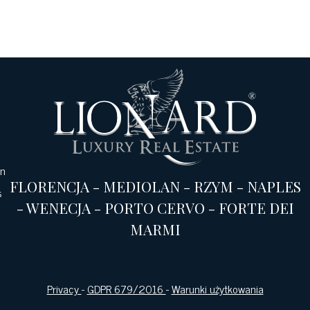
an
FLORENCJA
-
MEDIOLAN
-
RZYM
-
NAPLES
s
-
WENECJA
-
PORTO CERVO
-
FORTE DEI
MARMI
Privacy
-
GDPR 679/2016
-
Warunki użytkowania