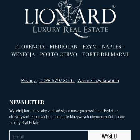
FLORENCJA
-
MEDIOLAN
-
RZYM
-
NAPLES
-
WENECJA
-
PORTO CERVO
-
FORTE DEI MARMI
Privacy
-
GDPR 679/2016
-
Warunki użytkowania
NEWSLETTER
Wypełnij formularz, aby zapisać się do naszego newslettera. Będziesz
otrzymywać aktualizacje na temat ekskluzywnych nieruchomości Lionard
Luxury Real Estate.
WYŚLIJ