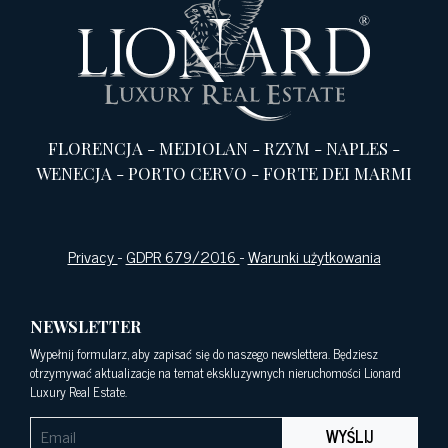
FLORENCJA
-
MEDIOLAN
-
RZYM
-
NAPLES
-
WENECJA
-
PORTO CERVO
-
FORTE DEI MARMI
Privacy
-
GDPR 679/2016
-
Warunki użytkowania
NEWSLETTER
Wypełnij formularz, aby zapisać się do naszego newslettera. Będziesz
otrzymywać aktualizacje na temat ekskluzywnych nieruchomości Lionard
Luxury Real Estate.
WYŚLIJ