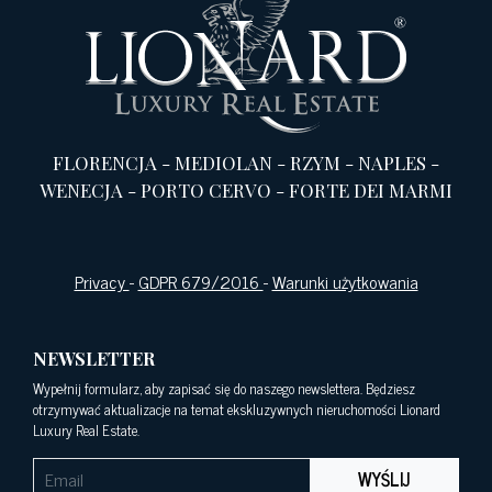
FLORENCJA
-
MEDIOLAN
-
RZYM
-
NAPLES
-
WENECJA
-
PORTO CERVO
-
FORTE DEI MARMI
Privacy
-
GDPR 679/2016
-
Warunki użytkowania
NEWSLETTER
Wypełnij formularz, aby zapisać się do naszego newslettera. Będziesz
otrzymywać aktualizacje na temat ekskluzywnych nieruchomości Lionard
Luxury Real Estate.
WYŚLIJ