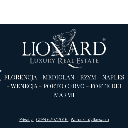
an
FLORENCJA
-
MEDIOLAN
-
RZYM
-
NAPLES
s
-
WENECJA
-
PORTO CERVO
-
FORTE DEI
MARMI
Privacy
-
GDPR 679/2016
-
Warunki użytkowania