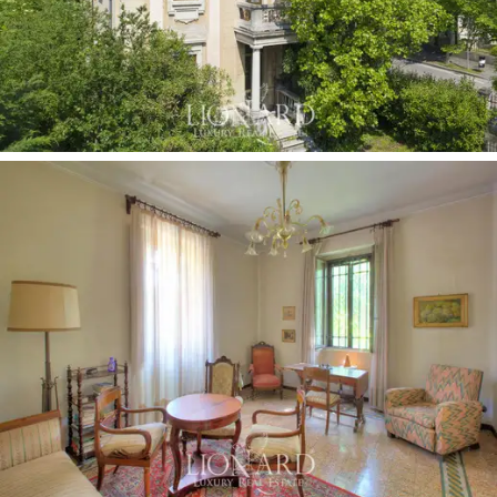
basen.
Obecnie
osiedle przeznaczone
jest do celów
mieszkaniowych, jednak ze względu na swoje
szczególne położenie mogłoby stać się również
turystycznym obiektem noclegowym.