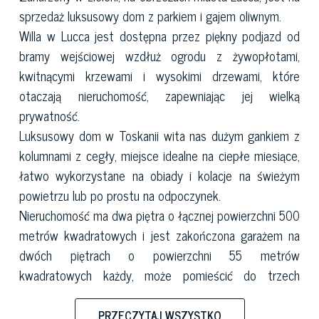
sprzedaż luksusowy dom z parkiem i gajem oliwnym.
Willa w Lucca
jest dostępna przez piękny podjazd od
bramy wejściowej wzdłuż ogrodu z żywopłotami,
kwitnącymi krzewami i wysokimi drzewami, które
otaczają nieruchomość, zapewniając jej wielką
prywatność.
Luksusowy dom w Toskanii
wita nas dużym gankiem z
kolumnami z cegły, miejsce idealne na ciepłe miesiące,
łatwo wykorzystane na obiady i kolacje na świeżym
powietrzu lub po prostu na odpoczynek.
Nieruchomość ma dwa piętra o łącznej powierzchni 500
metrów kwadratowych i jest zakończona garażem na
dwóch piętrach o powierzchni 55 metrów
kwadratowych każdy, może pomieścić do trzech
samochodów i podziemną, bardzo chłodną piwnicą o 65
metrach kwadratowych.
PRZECZYTAJ WSZYSTKO