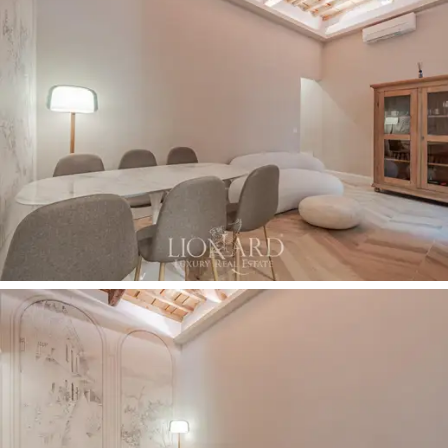
tych, którzy chcą mieszkać w sercu Florencji.
Mieszkanie, z jego wyrafinowanym otoczeniem i
drobnymi detalami, jest idealne zarówno jako
główny
dom
, jak i
ekskluzywny obiekt noclegowy
, dzięki
strategicznej lokalizacji i bliskości głównych atrakcji
miasta. Miejsce, które ucieleśnia historyczny i kulturowy
urok Florencji, oferując jednocześnie najwyższy komfort
i współczesny styl.