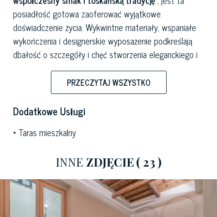
posiadłość gotowa zaoferować wyjątkowe
doświadczenie życia. Wykwintne materiały, wspaniałe
wykończenia i designerskie wyposażenie podkreślają
dbałość o szczegóły i chęć stworzenia eleganckiego i
wygodnego otoczenia.
PRZECZYTAJ WSZYSTKO
Mieszkanie znajduje się w charakterystycznej dzielnicy
Dodatkowe Usługi
San Lorenzo,
jednej z najpopularniejszych i najbardziej
Taras mieszkalny
tętniących życiem dzielnic w historycznym centrum
Florencji. San Lorenzo oferuje idealne połączenie
INNE
ZDJĘCIE
( 23 )
historii, kultury i lokalnej atmosfery, a słynny
Mercato
Centrale
oferuje szeroki wybór jedzenia, wina i
produktów rzemieślniczych, a także kultowe zabytki,
takie jak Bazylika San Lorenzo z
kaplicami