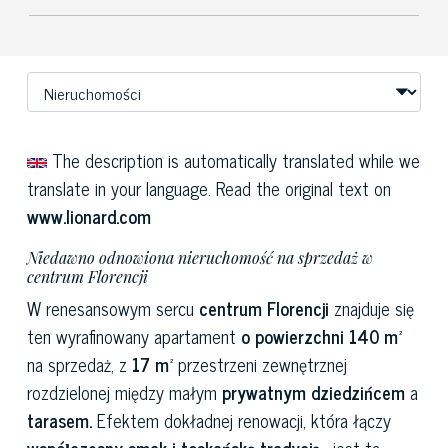
The description is automatically translated while we
translate in your language. Read the original text on
www.lionard.com
Niedawno odnowiona nieruchomość na sprzedaż w
centrum Florencji
W renesansowym sercu
centrum Florencji
znajduje się
ten wyrafinowany apartament
o powierzchni 140 m²
na sprzedaż, z
17 m²
przestrzeni zewnętrznej
rozdzielonej między małym
prywatnym dziedzińcem
a
tarasem.
Efektem dokładnej renowacji, która łączy
współczesny smak i toskańską tradycję
, jest ta