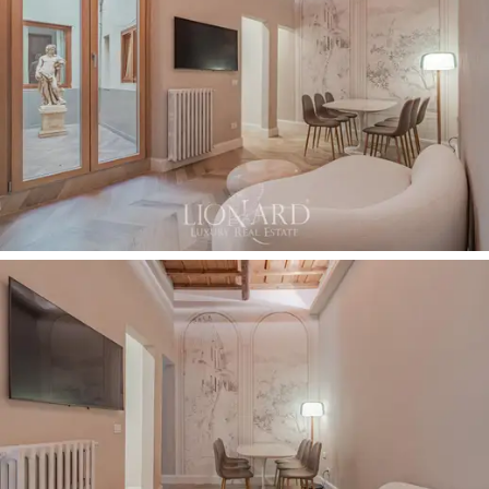
Medyceuszy
i
Katedra
Santa Maria del Fiore, symbol
miasta. Obszar ten jest bogaty w sklepy i butiki,
restauracje i zabytkowe kawiarnie. Bliskość wszystkich
głównych
atrakcji turystycznych
sprawia, że San
Lorenzo jest idealną lokalizacją dla tych, którzy chcą
doświadczyć
prawdziwej istoty Florencji.
Wnętrze tego wspaniałego apartamentu jest efektem
dokładnego projektu renowacji
, który łączy
tradycyjną estetykę z nowoczesnym wzornictwem. Po
wejściu wita nas wyrafinowana atmosfera, która
prowadzi do salonu, przytulnej przestrzeni wyposażonej
w
marmurowy stół
dla sześciu osób i elegancką
designerską sofę. Ściany ozdobione artystyczną tapetą
podkreślają poczucie przebywania w ekskluzywnym
otoczeniu. Dalej wchodzimy do nowoczesnej
kuchni
wyposażonej w płytę indukcyjną. Część sypialna oferuje