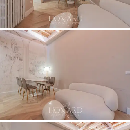
trzy przestronne sypialnie dwuosobowe z ręcznie
wykonanymi łóżkami dla maksymalnego komfortu.
Każdy pokój jest wzbogacony o luksusowe detale,
takie jak odsłonięte drewniane belki, węgierskie podłogi
w jodełkę i dźwiękoszczelne dębowe okna. Łazienki
obejmują
kabiny prysznicowe
i
jacuzzi
dla
całkowitego relaksu.
Przestrzenie zewnętrzne obejmują
prywatny taras
(9
m kw.) z widokiem na charakterystyczne dachy miasta,
idealny na chwilę relaksu i wyposażony w zewnętrzny
prysznic, a także
niewielki krużganek
ozdobiony
klasyczną rzeźbą, która dodaje nieruchomości
wyjątkowego, artystycznego akcentu, przywodzącego
na myśl dawne piękno zabytkowych rezydencji Florencji.
Ta niezwykła nieruchomość to wyjątkowa okazja dla