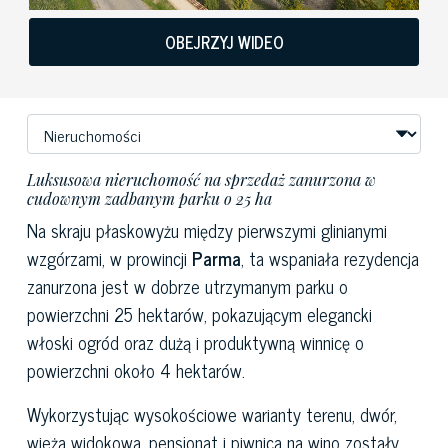
OBEJRZYJ WIDEO
Luksusowa nieruchomość na sprzedaż zanurzona w
cudownym zadbanym parku o 25 ha
Na skraju płaskowyżu między pierwszymi glinianymi
wzgórzami, w prowincji
Parma
, ta wspaniała rezydencja
zanurzona jest w dobrze utrzymanym parku o
powierzchni 25 hektarów, pokazującym elegancki
włoski ogród oraz dużą i produktywną winnicę o
powierzchni około 4 hektarów.
Wykorzystując wysokościowe warianty terenu, dwór,
wieża widokowa, pensjonat i piwnica na wino zostały